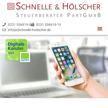
0231 556919-0
0231 556919-19
info[at]schnelle-hoelscher.de